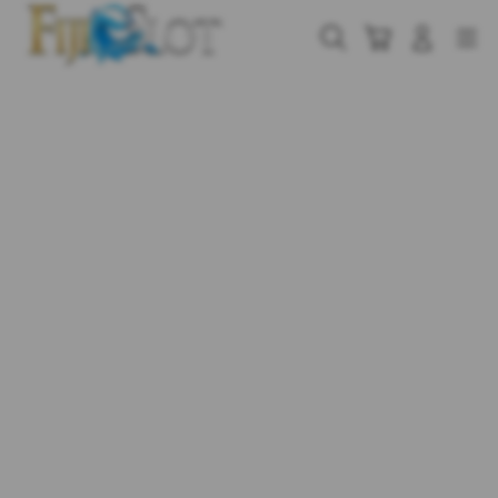
Skip
to
Cari
Troli
Login
Navigation
content